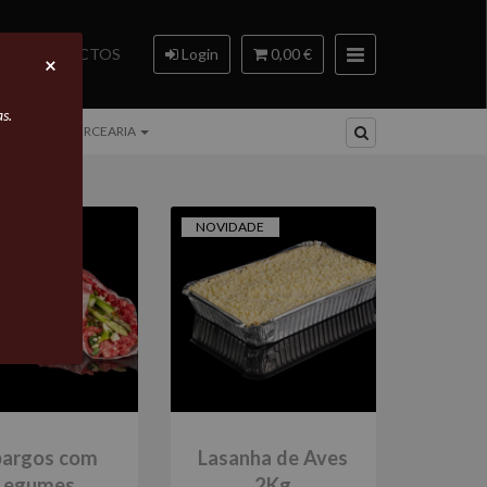
CONTACTOS
Login
0,00 €
×
s.
DOS
MERCEARIA
NOVIDADE
pargos com
Lasanha de Aves
Legumes
2Kg