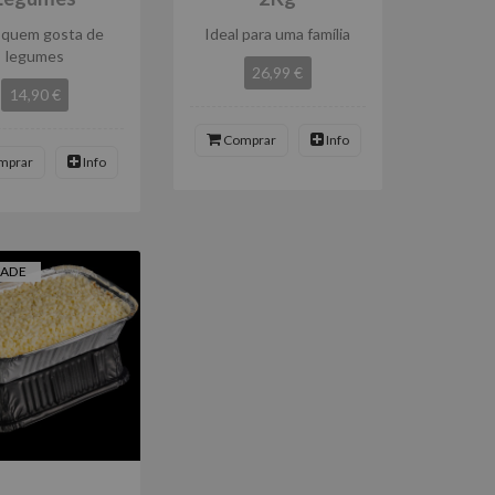
 quem gosta de
Ideal para uma família
legumes
26,99 €
14,90 €
Comprar
Info
mprar
Info
DADE