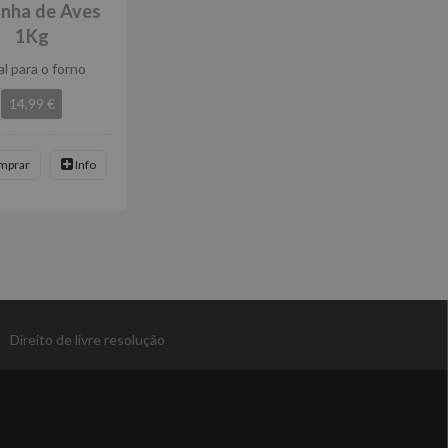
nha de Aves
1Kg
al para o forno
14,99 €
mprar
Info
|
Direito de livre resolução