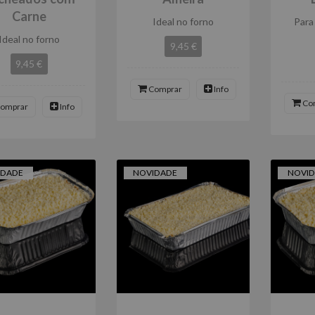
Carne
Ideal no forno
Para
Ideal no forno
9,45 €
9,45 €
Comprar
Info
Co
omprar
Info
IDADE
NOVIDADE
NOVI