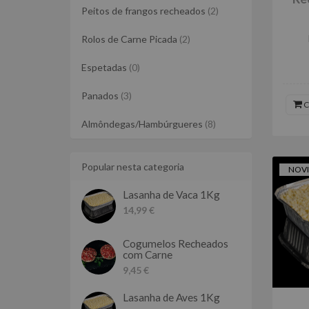
Peitos de frangos recheados
(2)
Rolos de Carne Picada
(2)
Espetadas
(0)
Panados
(3)
C
Almôndegas/Hambúrgueres
(8)
Popular nesta categoria
NOV
Lasanha de Vaca 1Kg
14,99 €
Cogumelos Recheados
com Carne
9,45 €
Lasanha de Aves 1Kg