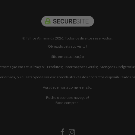
© Talhos Almerinda 2026. Todos os direitos reservados.
Obrigado pela sua visita!
Site em actualização
Informação em actualização: - Produtos;- Informações Gerais;- Menções Obrigatórias
r dúvida, ou questão pode ser esclarecida através dos contactos disponibilizados na
Agradecemos a compreensão.
Feche o pop-up e navegue!
Boas compras!