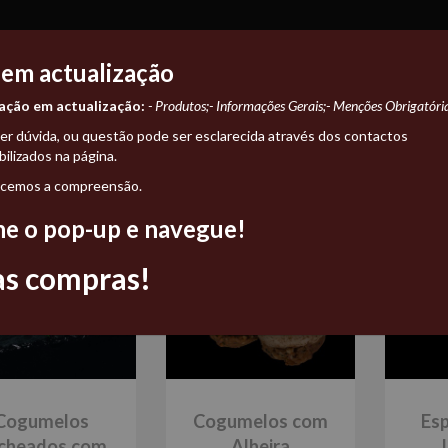
PRODUTOS
RECEITAS
PROMOÇÕES
NEWS
SOBRE NÓS
 em actualização
ação em actualização:
- Produtos;
- Informações Gerais;
- Menções Obrigatória
S AS MARCAS
ESPECIALIDADES
BOX
CARNES
ENCHI
r dúvida, ou questão pode ser esclarecida através dos contactos
bilizados na página.
cemos a compreensão.
he o pop-up e navegue!
s compras!
Cogumelos
Cogumelos com
Es
cheados com
Alheira