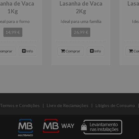
anha de Vaca
Lasanha de Vaca
Lasa
1Kg
2Kg
eal para o forno
Ideal para uma família
Ide
14,99 €
26,99 €
omprar
Info
Comprar
Info
Co
Termos e Condições
|
Livro de Reclamações
|
Litígios de Consumo