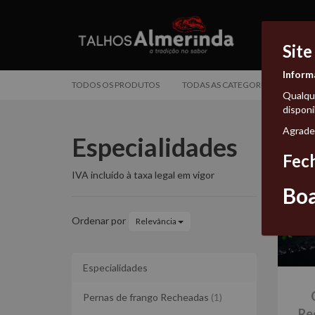
HOME
Site
Inform
TODOS OS PRODUTOS
TODAS AS CATEGORIAS
TODA
Qualque
disponi
Agrade
Especialidades
Fec
Especialidades
IVA incluído à taxa legal em vigor
Boa
Ordenar por
Relevância
Especialidades
Pernas de frango Recheadas
(1)
Re