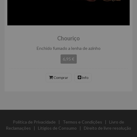
Chouriço
Enchido fumado a lenha de azinho
6,95 €
Comprar
Info
Política de Privacidade
|
Termos e Condições
|
Livro de
Reclamações
|
Litígios de Consumo
|
Direito de livre resolução