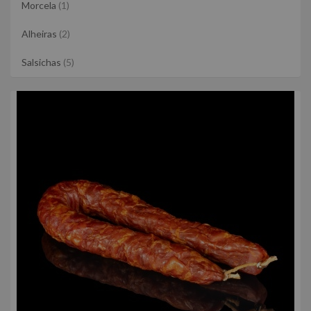
Morcela
(1)
Alheiras
(2)
Salsichas
(5)