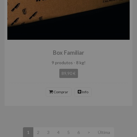
Box Familiar
9 produtos - 8 kg!
89,90 €
Comprar
Info
1
2
3
4
5
6
>
Última