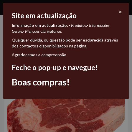
×
Site em actualização
Informação em actualização:
- Produtos;
- Informações
Todos os produtos
Gerais;
- Menções Obrigatórias.
Qualquer dúvida, ou questão pode ser esclarecida através
Todos
dos contactos disponibilizados na página.
Agradecemos a compreensão.
os
Ordenar por
Relevância
produtos
Feche o pop-up e navegue!
NOVIDADE
Boas compras!