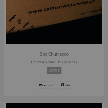
Box Churrasco
Churrasco para 10/12 pessoas
54,90 €
Comprar
Info