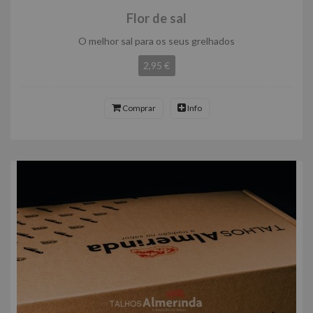
Flor de sal
O melhor sal para os seus grelhados
2,95 €
Comprar
Info