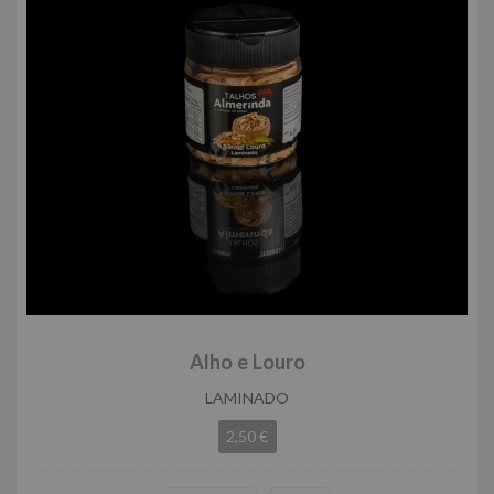
Alho e Louro
LAMINADO
2,50 €