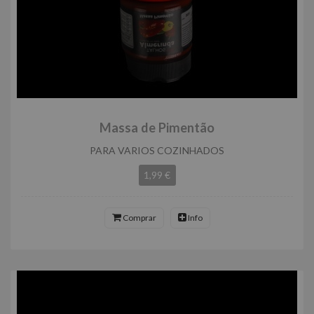
Massa de Pimentão
PARA VARIOS COZINHADOS
1,99 €
Comprar
Info