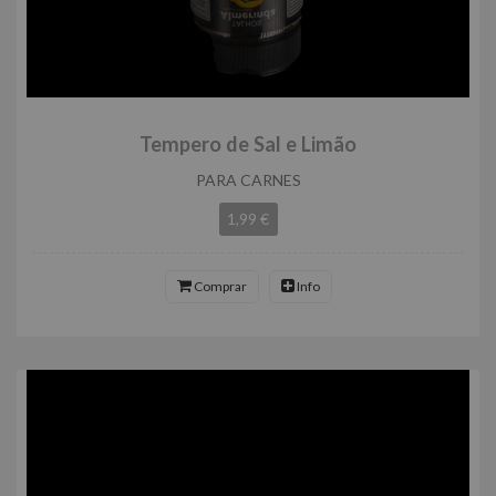
Tempero de Sal e Limão
PARA CARNES
1,99 €
Comprar
Info