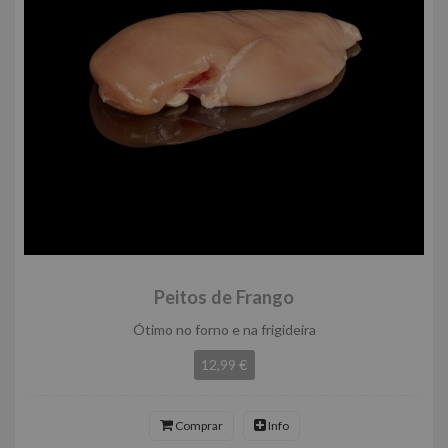
Peitos de Frango
Ótimo no forno e na frigideira
12,99 €
Comprar
Info