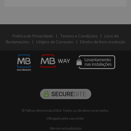
Política de Privacidade
|
Termos e Condições
|
Livro de
Reclamações
|
Litígios de Consumo
|
Direito de livre resolução
© Talhos Almerinda 2026. Todos os direitos reservados.
Obrigado pela sua visita!
Site em actualização