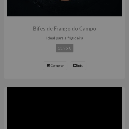
Bifes de Frango do Campo
Ideal para a frigideira
13,95 €
Comprar
Info