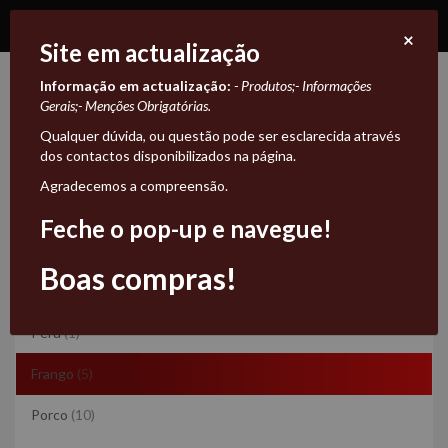
×
Site em actualização
Informação em actualização:
- Produtos;
- Informações
Frango
Gerais;
- Menções Obrigatórias.
Qualquer dúvida, ou questão pode ser esclarecida através
Frango
dos contactos disponibilizados na página.
Carnes
Frango
Agradecemos a compreensão.
Feche o pop-up e navegue!
Ordenar por
Relevância
Boas compras!
Carnes
Perú
(1)
Frango
(5)
Porco
(10)