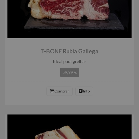
T-BONE Rubia Gallega
Ideal para grelhar
59,99 €
Comprar
Info