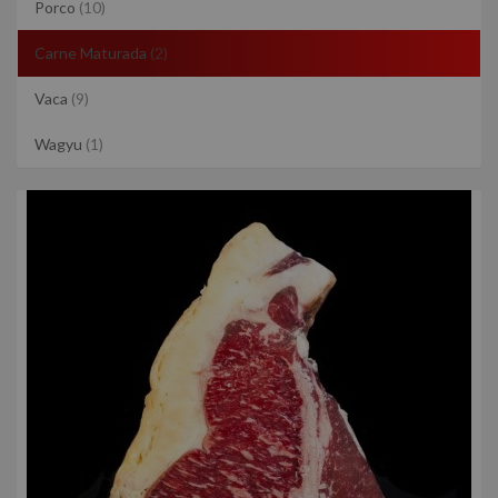
Porco
(10)
Carne Maturada
(2)
Vaca
(9)
Wagyu
(1)