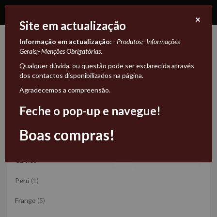
×
Site em actualização
Informação em actualização:
- Produtos;
- Informações
Carne Maturada
Gerais;
- Menções Obrigatórias.
Qualquer dúvida, ou questão pode ser esclarecida através
Carne
dos contactos disponibilizados na página.
Carnes
Carne Maturada
Agradecemos a compreensão.
Maturada
Carne Maturada
Feche o pop-up e navegue!
Ordenar por
Relevância
Boas compras!
Carnes
Perú
(1)
Frango
(5)