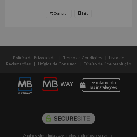
Comprar
Info
Política de Privacidade
|
Termos e Condições
|
Livro de
Reclamações
|
Litígios de Consumo
|
Direito de livre resolução
© Talhos Almerinda 2026. Todos os direitos reservados.