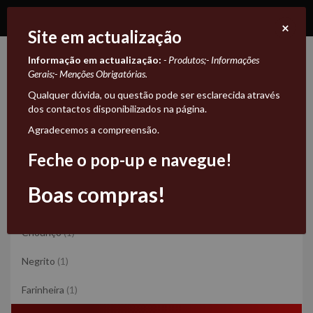
×
Site em actualização
Informação em actualização:
- Produtos;
- Informações
Morcela
Gerais;
- Menções Obrigatórias.
Qualquer dúvida, ou questão pode ser esclarecida através
Morcela
dos contactos disponibilizados na página.
Enchidos
Morcela
Agradecemos a compreensão.
Feche o pop-up e navegue!
Ordenar por
Relevância
Boas compras!
Enchidos
Chouriço
(1)
Negrito
(1)
Farinheira
(1)