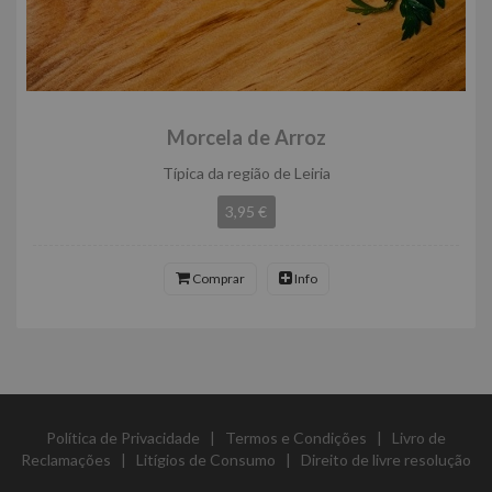
Morcela de Arroz
Típica da região de Leiria
3,95 €
Comprar
Info
Política de Privacidade
|
Termos e Condições
|
Livro de
Reclamações
|
Litígios de Consumo
|
Direito de livre resolução