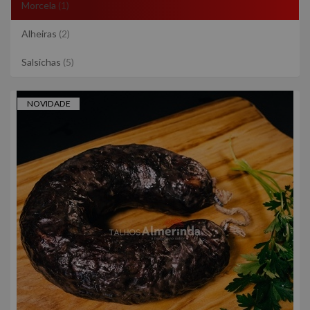
Morcela
(1)
Alheiras
(2)
Salsichas
(5)
NOVIDADE