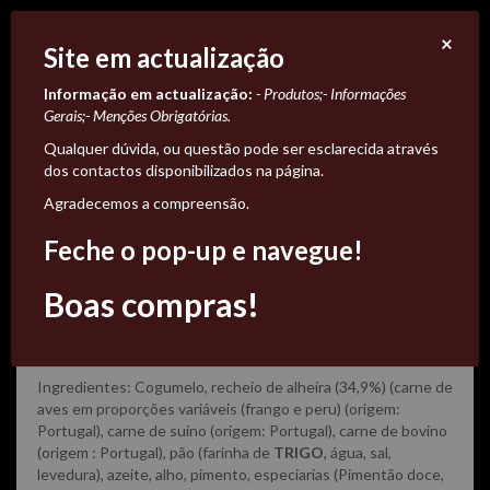
×
Site em actualização
Informação em actualização:
- Produtos;
- Informações
Gerais;
- Menções Obrigatórias.
Qualquer dúvida, ou questão pode ser esclarecida através
dos contactos disponibilizados na página.
Agradecemos a compreensão.
Cogumelos com Alheira
Feche o pop-up e navegue!
9,45 €
Boas compras!
Aprox. 500g 18,90€/kg
Ingredientes: Cogumelo, recheio de alheira (34,9%) (carne de
aves em proporções variáveis (frango e peru) (origem:
Portugal), carne de suíno (origem: Portugal), carne de bovino
(origem : Portugal), pão (farinha de
TRIGO
, água, sal,
levedura), azeite, alho, pimento, especiarias (Pimentão doce,