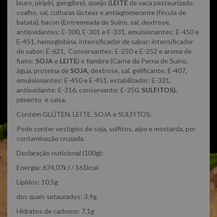
louro, piripiri, gengibre), queijo (
LEITE
de vaca pasteurizado,
coalho, sal, culturas lácteas e antiaglomerante (fécula de
batata), bacon (Entremeada de Suíno, sal, dextrose,
antioxidantes: E-300, E-301 e E-331, emulsionantes: E-450 e
E-451, hemoglobina, intensificador de sabor: intensificador
de sabor: E-621, Conservantes: E-250 e E-252 e aroma de
fumo:
SOJA
e
LEITE
) e fiambre (Carne da Perna de Suíno,
água, proteína de
SOJA
, dextrose, sal, gelificante: E-407,
emulsionantes: E-450 e E-451, estabilizador: E-331,
antioxidante: E-316, conservante: E-250,
SULFITOS)
,
pimento e salsa.
Contém GLÚTEN, LEITE, SOJA e SULFITOS.
Pode conter vestígios de soja, sulfitos, aipo e mostarda, por
contaminação cruzada.
Declaração nuticional (100g):
Energia: 674,07kJ / 161kcal
Lípidos: 10,5g
dos quais sataurados: 3,9g
Hidratos de carbono: 7,1g