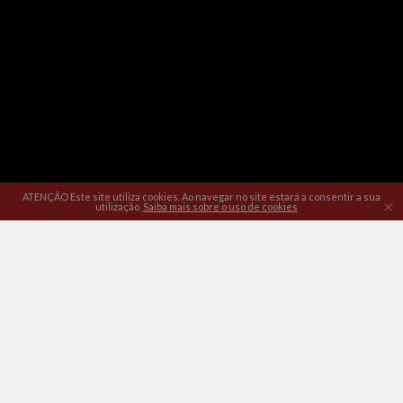
ATENÇÃO Este site utiliza cookies. Ao navegar no site estará a consentir a sua
×
utilização.
Saiba mais sobre o uso de cookies
Política de Privacidade
|
Termos e Condições
|
Livro de
Reclamações
|
Litígios de Consumo
|
Direito de livre resolução