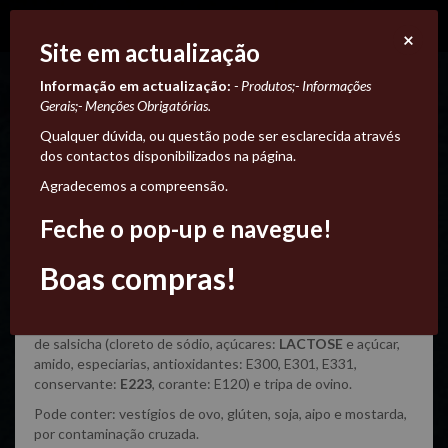
×
Site em actualização
Informação em actualização:
- Produtos;
- Informações
Gerais;
- Menções Obrigatórias.
Qualquer dúvida, ou questão pode ser esclarecida através
dos contactos disponibilizados na página.
Agradecemos a compreensão.
Salsicha Fresca
Feche o pop-up e navegue!
3,95 €
Boas compras!
Ingredientes:Carne de suíno (origem: Portugal), preparado
de salsicha (cloreto de sódio, açúcares:
LACTOSE
e açúcar,
amido, especiarias, antioxidantes: E300, E301, E331,
conservante:
E223
, corante: E120) e tripa de ovino.
Pode conter: vestígios de ovo, glúten, soja, aipo e mostarda,
por contaminação cruzada.